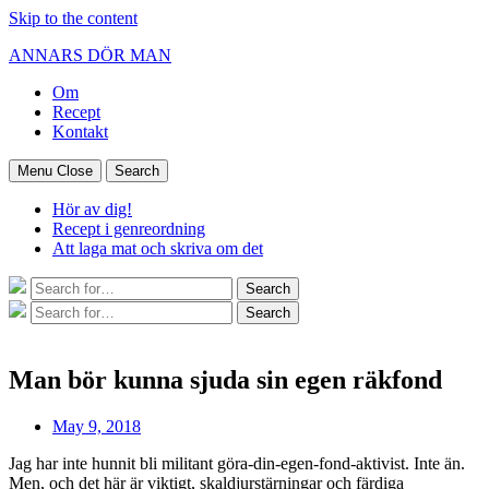
Skip to the content
ANNARS DÖR MAN
Om
Recept
Kontakt
Menu
Close
Search
Hör av dig!
Recept i genreordning
Att laga mat och skriva om det
Search
Search
for:
Search
Search
for:
Man bör kunna sjuda sin egen räkfond
Post
May 9, 2018
date
Jag har inte hunnit bli militant göra-din-egen-fond-aktivist. Inte än.
Men, och det här är viktigt, skaldjurstärningar och färdiga