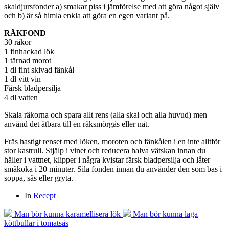
skaldjursfonder a) smakar piss i jämförelse med att göra något själv
och b) är så himla enkla att göra en egen variant på.
RÄKFOND
30 räkor
1 finhackad lök
1 tärnad morot
1 dl fint skivad fänkål
1 dl vitt vin
Färsk bladpersilja
4 dl vatten
Skala räkorna och spara allt rens (alla skal och alla huvud) men
använd det ätbara till en räksmörgås eller nåt.
Fräs hastigt renset med löken, moroten och fänkålen i en inte alltför
stor kastrull. Stjälp i vinet och reducera halva vätskan innan du
häller i vattnet, klipper i några kvistar färsk bladpersilja och låter
småkoka i 20 minuter. Sila fonden innan du använder den som bas i
soppa, sås eller gryta.
In
Recept
Man bör kunna karamellisera lök
Man bör kunna laga
köttbullar i tomatsås