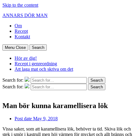
Skip to the content
ANNARS DÖR MAN
Om
Recept
Kontakt
Menu
Close
Search
Hör av dig!
Recept i genreordning
Att laga mat och skriva om det
Search for:
Search
Search for:
Search
Man bör kunna karamellisera lök
Post date
May 9, 2018
Vissa saker, som att karamellisera lök, behöver ta tid. Skiva lök och
stek i smör i kastrull men höj värmen för mycket och allt bränns och