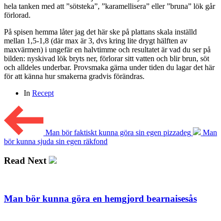
hela tanken med att ”sötsteka”, ”karamellisera” eller ”bruna” lök går
förlorad.
På spisen hemma låter jag det här ske på plattans skala inställd
mellan 1,5-1,8 (där max är 3, dvs kring lite drygt hälften av
maxvärmen) i ungefär en halvtimme och resultatet är vad du ser på
bilden: nyskivad lök bryts ner, förlorar sitt vatten och blir brun, söt
och alldeles underbar. Provsmaka gärna under tiden du lagar det här
för att känna hur smakerna gradvis förändras.
In
Recept
Man bör faktiskt kunna göra sin egen pizzadeg
Man
bör kunna sjuda sin egen räkfond
Read Next
Man bör kunna göra en hemgjord bearnaisesås