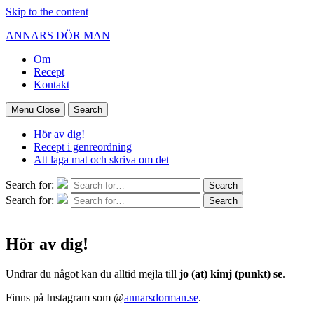
Skip to the content
ANNARS DÖR MAN
Om
Recept
Kontakt
Menu
Close
Search
Hör av dig!
Recept i genreordning
Att laga mat och skriva om det
Search for:
Search
Search for:
Search
Hör av dig!
Undrar du något kan du alltid mejla till
jo (at) kimj (punkt) se
.
Finns på Instagram som @
annarsdorman.se
.