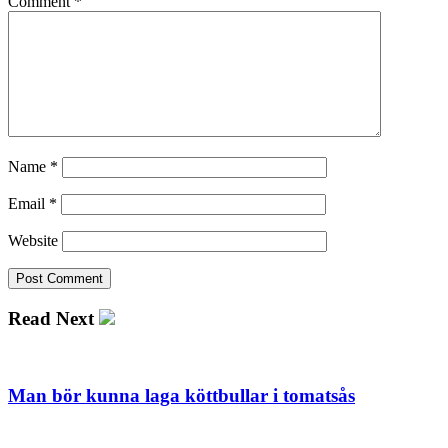
Comment
*
Name
*
Email
*
Website
Read Next
Man bör kunna laga köttbullar i tomatsås