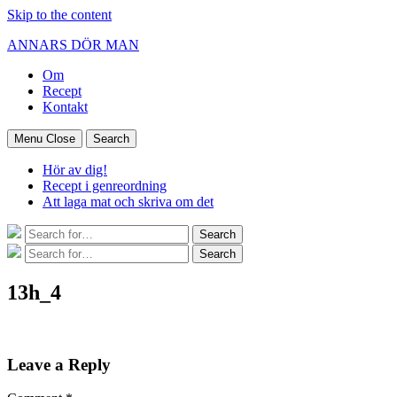
Skip to the content
ANNARS DÖR MAN
Om
Recept
Kontakt
Menu
Close
Search
Hör av dig!
Recept i genreordning
Att laga mat och skriva om det
Search
Search
for:
Search
Search
for:
13h_4
Leave a Reply