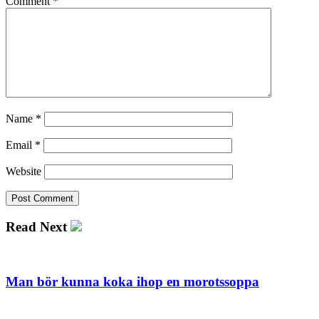
Comment
*
Name
*
Email
*
Website
Read Next
Man bör kunna koka ihop en morotssoppa