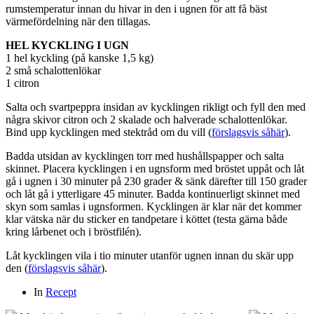
rumstemperatur innan du hivar in den i ugnen för att få bäst
värmefördelning när den tillagas.
HEL KYCKLING I UGN
1 hel kyckling (på kanske 1,5 kg)
2 små schalottenlökar
1 citron
Salta och svartpeppra insidan av kycklingen rikligt och fyll den med
några skivor citron och 2 skalade och halverade schalottenlökar.
Bind upp kycklingen med stektråd om du vill (
förslagsvis såhär
).
Badda utsidan av kycklingen torr med hushållspapper och salta
skinnet. Placera kycklingen i en ugnsform med bröstet uppåt och låt
gå i ugnen i 30 minuter på 230 grader & sänk därefter till 150 grader
och låt gå i ytterligare 45 minuter. Badda kontinuerligt skinnet med
skyn som samlas i ugnsformen. Kycklingen är klar när det kommer
klar vätska när du sticker en tandpetare i köttet (testa gärna både
kring lårbenet och i bröstfilén).
Låt kycklingen vila i tio minuter utanför ugnen innan du skär upp
den (
förslagsvis såhär
).
In
Recept