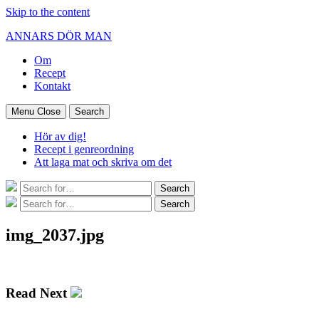
Skip to the content
ANNARS DÖR MAN
Om
Recept
Kontakt
Menu
Close
Search
Hör av dig!
Recept i genreordning
Att laga mat och skriva om det
Search
Search
for:
Search
Search
for:
img_2037.jpg
Read Next