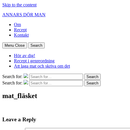
Skip to the content
ANNARS DÖR MAN
Om
Recept
Kontakt
Menu
Close
Search
Hör av dig!
Recept i genreordning
Att laga mat och skriva om det
Search for:
Search
Search for:
Search
mat_fläsket
Leave a Reply