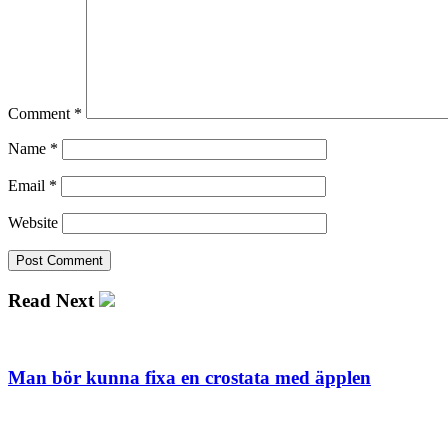
Comment
*
Name
*
Email
*
Website
Read Next
Man bör kunna fixa en crostata med äpplen