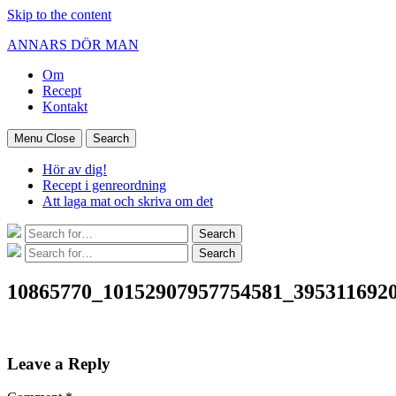
Skip to the content
ANNARS DÖR MAN
Om
Recept
Kontakt
Menu
Close
Search
Hör av dig!
Recept i genreordning
Att laga mat och skriva om det
Search
Search
for:
Search
Search
for:
10865770_10152907957754581_395311692
Leave a Reply