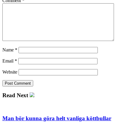
Comment
*
Name
*
Email
*
Website
Read Next
Man bör kunna göra helt vanliga köttbullar