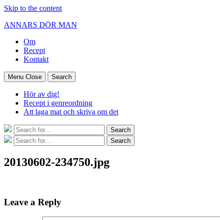
Skip to the content
ANNARS DÖR MAN
Om
Recept
Kontakt
Menu
Close
Search
Hör av dig!
Recept i genreordning
Att laga mat och skriva om det
Search
Search
for:
Search
Search
for:
20130602-234750.jpg
Leave a Reply