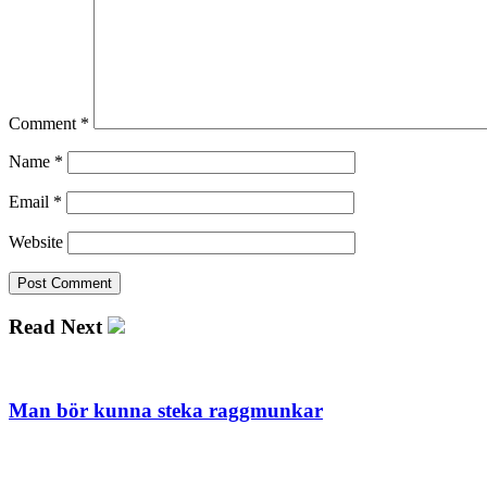
Comment
*
Name
*
Email
*
Website
Read Next
Man bör kunna steka raggmunkar