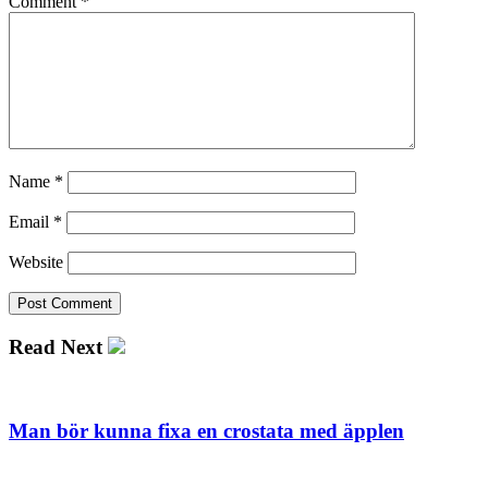
Comment
*
Name
*
Email
*
Website
Read Next
Man bör kunna fixa en crostata med äpplen