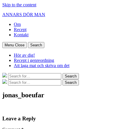
Skip to the content
ANNARS DÖR MAN
Om
Recept
Kontakt
Menu
Close
Search
Hör av dig!
Recept i genreordning
Att laga mat och skriva om det
Search
Search
for:
Search
Search
for:
jonas_boeufar
Leave a Reply