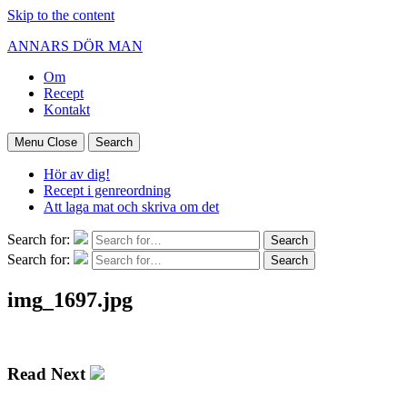
Skip to the content
ANNARS DÖR MAN
Om
Recept
Kontakt
Menu
Close
Search
Hör av dig!
Recept i genreordning
Att laga mat och skriva om det
Search for:
Search
Search for:
Search
img_1697.jpg
Read Next