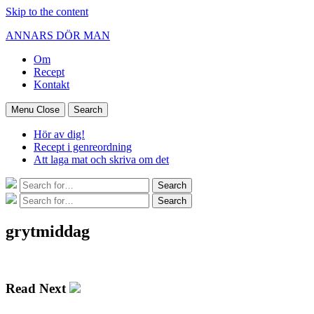
Skip to the content
ANNARS DÖR MAN
Om
Recept
Kontakt
Menu
Close
Search
Hör av dig!
Recept i genreordning
Att laga mat och skriva om det
Search
Search
for:
Search
Search
for:
grytmiddag
Read Next