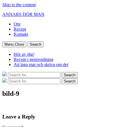
Skip to the content
ANNARS DÖR MAN
Om
Recept
Kontakt
Menu
Close
Search
Hör av dig!
Recept i genreordning
Att laga mat och skriva om det
Search
Search
for:
Search
Search
for:
bild-9
Leave a Reply