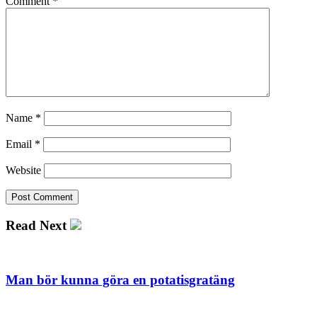
Comment
*
Name
*
Email
*
Website
Read Next
Man bör kunna göra en potatisgratäng