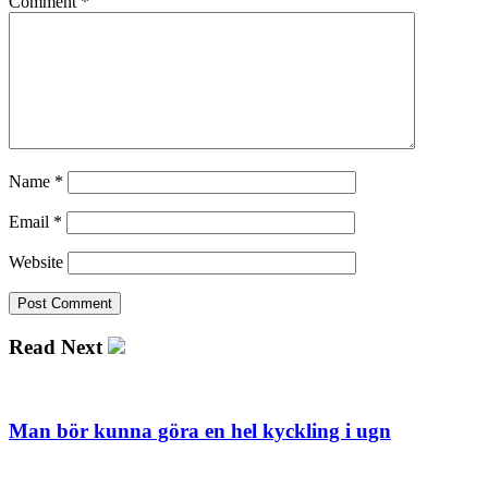
Comment
*
Name
*
Email
*
Website
Read Next
Man bör kunna göra en hel kyckling i ugn