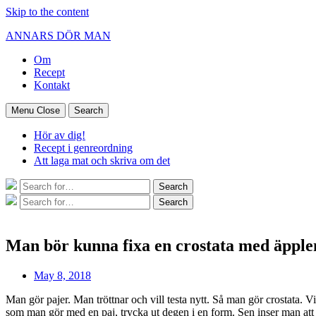
Skip to the content
ANNARS DÖR MAN
Om
Recept
Kontakt
Menu
Close
Search
Hör av dig!
Recept i genreordning
Att laga mat och skriva om det
Search
Search
for:
Search
Search
for:
Man bör kunna fixa en crostata med äpple
Post
May 8, 2018
date
Man gör pajer. Man tröttnar och vill testa nytt. Så man gör crostata. Vil
som man gör med en paj, trycka ut degen i en form. Sen inser man att cro