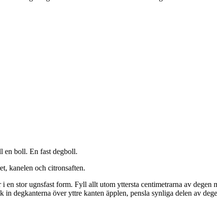
 en boll. En fast degboll.
t, kanelen och citronsaften.
 i en stor ugnsfast form. Fyll allt utom yttersta centimetrarna av degen
k in degkanterna över yttre kanten äpplen, pensla synliga delen av dege