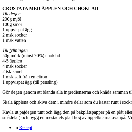
CROSTATA MED ÄPPLEN OCH CHOKLAD
Till degen
200g mjöl
100g smör
1 uppvispat ägg
2 msk socker
1 msk vatten
Till fyllningen
50g mörk (minst 70%) choklad
4-5 äpplen
4 msk socker
2 tsk kanel
1 msk saft från en citron
1 uppvispat ägg (till pensling)
Gör degen genom att blanda alla ingredienserna och knåda samman till
Skala äpplena och skiva dem i mindre delar som du kastar runt i sockre
Kavla ut pajdegen tunt och lägg den på bakplåtspapper på en plåt eller
smådelar) och bygg en mestadels platt hög av äppelbitarna ovanpå. Vi
In
Recept