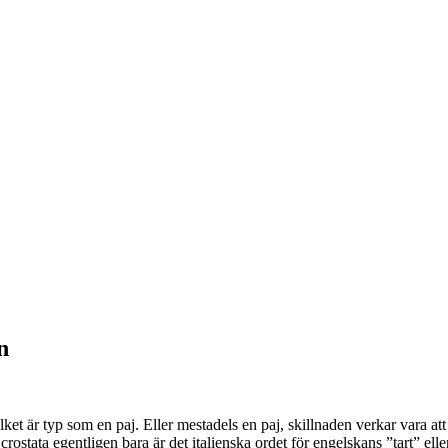
n
ket är typ som en paj. Eller mestadels en paj, skillnaden verkar vara att t
stata egentligen bara är det italienska ordet för engelskans ”tart” eller