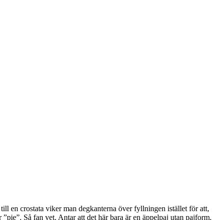
ill en crostata viker man degkanterna över fyllningen istället för att,
 ”pie”. Så fan vet. Antar att det här bara är en äppelpaj utan pajform.