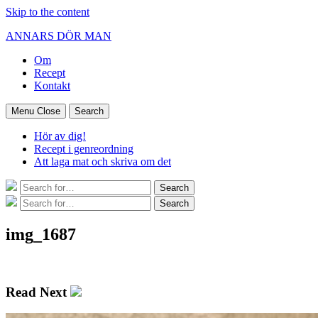
Skip to the content
ANNARS DÖR MAN
Om
Recept
Kontakt
Menu
Close
Search
Hör av dig!
Recept i genreordning
Att laga mat och skriva om det
Search
Search
for:
Search
Search
for:
img_1687
Read Next