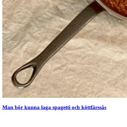
Man bör kunna laga spagetti och köttfärssås